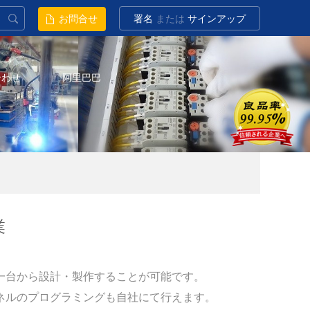
お問合せ
署名
または
サインアップ
合わせ
阿里巴巴
業
一台から設計・製作することが可能です。
ネルのプログラミングも自社にて行えます。