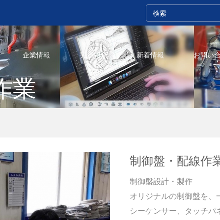
企業情報
実績紹介
新着情報
お問い
作業
制御盤・配線作
制御盤設計・製作
オリジナルの制御盤を、
シーケンサー、タッチパ